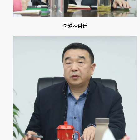
李越胜讲话