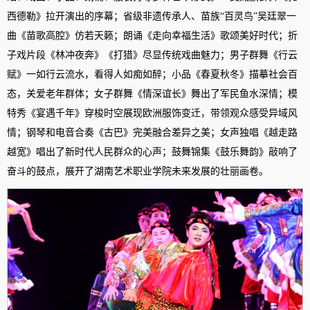
西德勒》拉开演出的序幕；省级非遗传承人、苗族“百灵鸟”吴廷翠一
曲《苗歌高腔》仿若天籁；朗诵《走向幸福生活》歌颂美好时代；折
子戏片段《林冲夜奔》《打猎》尽显传统戏曲魅力；男子群舞《行云
赋》一如行云流水，看得人如痴如醉；小品《春夏秋冬》描摹社会百
态，关爱老年群体；女子群舞《情深谊长》舞出了军民鱼水深情；模
特秀《宴遇千年》穿梭时空展现欧洲服饰变迁，带领观众感受异域风
情；钢琴和电音合奏《古巴》完美融合差异之美；女声独唱《越走路
越宽》唱出了新时代人民群众的心声；鼓舞锦集《鼓乐舞韵》敲响了
奋斗的鼓点，展开了湖南艺术职业学院未来发展的壮丽画卷。