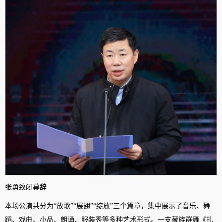
张勇致闭幕辞
本场公演共分为“放歌”“展翅”“绽放”三个篇章，集中展示了音乐、舞
蹈、戏曲、小品、朗诵、服装秀等多种艺术形式。一支藏族群舞《扎